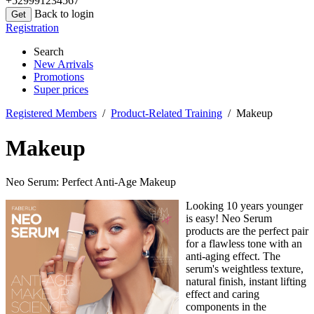
+529991234567
Back to login
Registration
Search
New Arrivals
Promotions
Super prices
Registered Members
/
Product-Related Training
/ Makeup
Makeup
Neo Serum: Perfect Anti-Age Makeup
Looking 10 years younger
is easy! Neo Serum
products are the perfect pair
for a flawless tone with an
anti-aging effect. The
serum's weightless texture,
natural finish, instant lifting
effect and caring
components in the