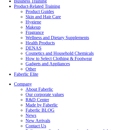
Business Training
Product-Related Training
Product Guides
Skin and Hair Care
Hygiene
Makeup
Fragrance
Wellness and Dietary Supplements
Health Products
DENAS
Cosmetics and Household Chemicals
How to Select Clothing & Footwear
Gadgets and Appliances
Other
Faberlic Elite
Company
About Faberlic
Our corporate values
R&D Center
Made by Faberlic
Faberlic BLOG
News
New Arrivals
Contact Us