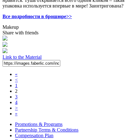
нравится. Тушь открывается всего одним кликом – такая
упаковка используется впервые в мире! Заинтригована?
Все подробности в брошюре>>
Makeup
Share with friends
Link to the Material
«
<
1
2
3
4
>
»
Promotions & Programs
Partnership Terms & Conditions
Compensation Plan