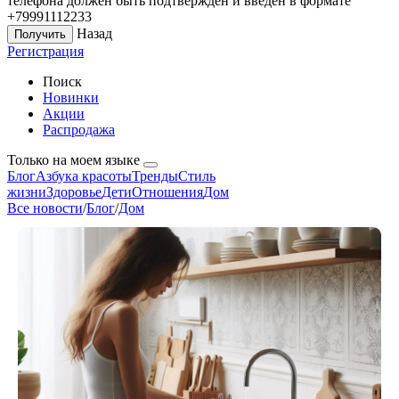
телефона должен быть подтверждён и введён в формате
+79991112233
Назад
Регистрация
Поиск
Новинки
Акции
Распродажа
Только на моем языке
Блог
Азбука красоты
Тренды
Стиль
жизни
Здоровье
Дети
Отношения
Дом
Все новости
/
Блог
/
Дом