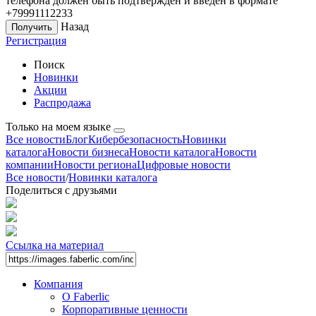
телефона должен быть подтверждён и введён в формате
+79991112233
Назад
Регистрация
Поиск
Новинки
Акции
Распродажа
Только на моем языке
Все новости
Блог
Кибербезопасность
Новинки
каталога
Новости бизнеса
Новости каталога
Новости
компании
Новости региона
Цифровые новости
Все новости
/
Новинки каталога
Поделиться с друзьями
Ссылка на материал
Компания
О Faberlic
Корпоративные ценности