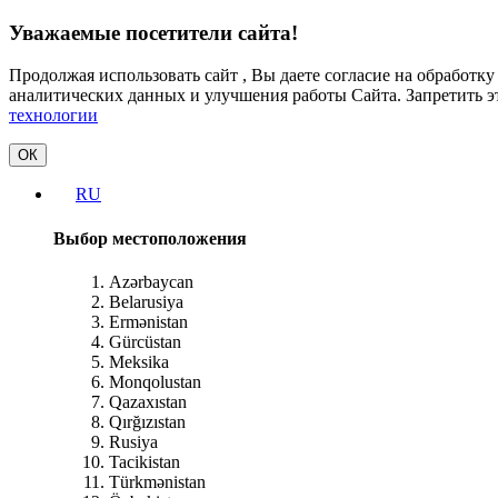
Уважаемые посетители сайта!
Продолжая использовать сайт , Вы даете согласие на обработк
аналитических данных и улучшения работы Сайта. Запретить э
технологии
ОК
RU
Выбор местоположения
Azərbaycan
Belarusiya
Ermənistan
Gürcüstan
Meksika
Monqolustan
Qazaxıstan
Qırğızıstan
Rusiya
Tacikistan
Türkmənistan