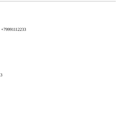
 +79991112233
33