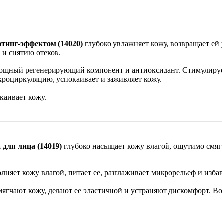
фтинг-эффектом (14020)
глубоко увлажняет кожу, возвращает ей 
 и снятию отеков.
щный регенерирующий компонент и антиоксидант. Стимулирует
кроциркуляцию, успокаивает и заживляет кожу.
каивает кожу.
для лица (14019)
глубоко насыщает кожу влагой, ощутимо смягч
олняет кожу влагой, питает ее, разглаживает микрорельеф и изба
мягчают кожу, делают ее эластичной и устраняют дискомфорт. Во