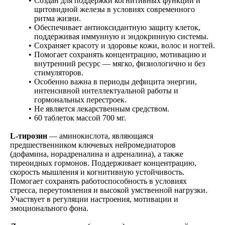
Создан для поддержки когнитивных функций и
щитовидной железы в условиях современного
ритма жизни.
Обеспечивает антиоксидантную защиту клеток,
поддерживая иммунную и эндокринную системы.
Сохраняет красоту и здоровье кожи, волос и ногтей.
Помогает сохранять концентрацию, мотивацию и
внутренний ресурс — мягко, физиологично и без
стимуляторов.
Особенно важна в периоды дефицита энергии,
интенсивной интеллектуальной работы и
гормональных перестроек.
Не является лекарственным средством.
60 таблеток массой 700 мг.
L-тирозин
— аминокислота, являющаяся
предшественником ключевых нейромедиаторов
(дофамина, норадреналина и адреналина), а также
тиреоидных гормонов. Поддерживает концентрацию,
скорость мышления и когнитивную устойчивость.
Помогает сохранять работоспособность в условиях
стресса, переутомления и высокой умственной нагрузки.
Участвует в регуляции настроения, мотивации и
эмоционального фона.