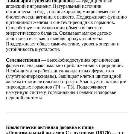
Ламинария сушеная (порошок)
— традиционный
японский ингредиент. Натуральный источник
органического йода, полисахаридов, микроэлементов и
биологически активных веществ. Поддерживает функцию
щитовидной железы и синтез тиреоидных гормонов.
Способствует нормализации обмена веществ и
энергетического баланса. Оказывает мягкое детокс-
действие, связывая и выводя продукты обмена.
Поддерживает общее самочувствие, уровень энергии и
устойчивость к усталости.
Селенметионин
— высокобиодоступная органическая
форма селена, максимально приближенная к природной.
Необходим для работы антиоксидантных ферментов
(глутатионпероксидазы). Защищает клетки щитовидной
железы от окислительного стресса. Участвует в активации
тиреоидных гормонов (T4 → T3). Поддерживает
иммунную систему, гормональный баланс и здоровье
нервной системы.
Биологически активная добавка к пище
«Липосомальный витамин С с рутином» (16176)
— это