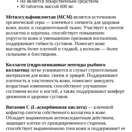
Не является лекарственным средством.
30 таблеток массой 600 мг.
Метилсульфонилметан (МСМ)
является источником
органической серы — ключевого элемента для здоровья
кожи, волос и соединительной ткани. Участвует в синтезе
коллагена и кератина, способствует повышению
упругости кожи и уменьшению признаков воспаления,
поддерживает гибкость суставов. Помогает коже
выглядеть более плотной и гладкой, а волосам — более
сильными и блестящими.
Коллаген (гидролизованные пептиды рыбного
коллагена)
легко усваиваются и служат строительным
материалом для кожи, связок и хрящей. Поддерживают
плотность и эластичность кожи, помогают замедлить
возрастные изменения, способствуют улучшению
состояния волос и ногтей, а также поддерживают комфорт
движения и здоровье суставов.
Витамин C (L-аскорбиновая кислота)
— ключевой
кофактор синтеза собственного коллагена в коже.
Обладает выраженным антиоксидантным действием,
защищает клетки от преждевременного старения,
способствует выравниванию тона кожи и поддерживает ее