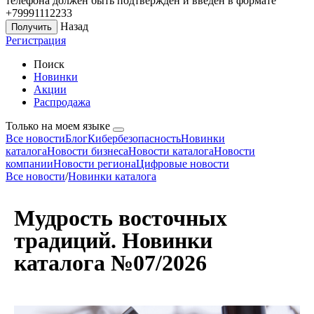
телефона должен быть подтверждён и введён в формате
+79991112233
Назад
Регистрация
Поиск
Новинки
Акции
Распродажа
Только на моем языке
Все новости
Блог
Кибербезопасность
Новинки
каталога
Новости бизнеса
Новости каталога
Новости
компании
Новости региона
Цифровые новости
Все новости
/
Новинки каталога
Мудрость восточных
традиций. Новинки
каталога №07/2026