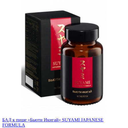
БАД к пище «Бьюти Икигай» SUYAMI JAPANESE
FORMULA