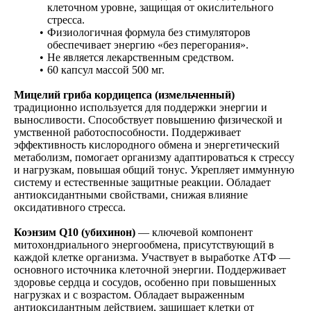
клеточном уровне, защищая от окислительного
стресса.
Физиологичная формула без стимуляторов
обеспечивает энергию «без перегорания».
Не является лекарственным средством.
60 капсул массой 500 мг.
Мицелий гриба кордицепса (измельченный)
традиционно используется для поддержки энергии и
выносливости. Способствует повышению физической и
умственной работоспособности. Поддерживает
эффективность кислородного обмена и энергетический
метаболизм, помогает организму адаптироваться к стрессу
и нагрузкам, повышая общий тонус. Укрепляет иммунную
систему и естественные защитные реакции. Обладает
антиоксидантными свойствами, снижая влияние
оксидативного стресса.
Коэнзим Q10 (убихинон)
— ключевой компонент
митохондриального энергообмена, присутствующий в
каждой клетке организма. Участвует в выработке АТФ —
основного источника клеточной энергии. Поддерживает
здоровье сердца и сосудов, особенно при повышенных
нагрузках и с возрастом. Обладает выраженным
антиоксидантным действием, защищает клетки от