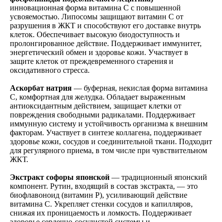
инновационная форма витамина C с повышенной
усвояемостью. Липосомы защищают витамин C от
разрушения в ЖКТ и способствуют его доставке внутрь
клеток. Обеспечивает высокую биодоступность и
пролонгированное действие. Поддерживает иммунитет,
энергетический обмен и здоровье кожи. Участвует в
защите клеток от преждевременного старения и
оксидативного стресса.
Аскорбат натрия
— буферная, некислая форма витамина
C, комфортная для желудка. Обладает выраженным
антиоксидантным действием, защищает клетки от
повреждения свободными радикалами. Поддерживает
иммунную систему и устойчивость организма к внешним
факторам. Участвует в синтезе коллагена, поддерживает
здоровье кожи, сосудов и соединительной ткани. Подходит
для регулярного приема, в том числе при чувствительном
ЖКТ.
Экстракт софоры японской
— традиционный японский
компонент. Рутин, входящий в состав экстракта, — это
биофлавоноид (витамин P), усиливающий действие
витамина C. Укрепляет стенки сосудов и капилляров,
снижая их проницаемость и ломкость. Поддерживает
здоровье сердечно-сосудистой системы и