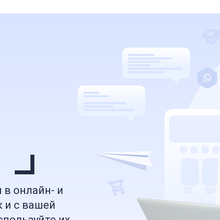
Ы
А
в онлайн- и
к и с вашей
спользуйте их