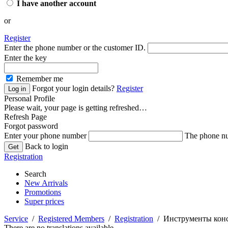
I have another account
or
Register
Enter the phone number or the customer ID.
Enter the key
Remember me
Forgot your login details?
Register
Personal Profile
Please wait, your page is getting refreshed…
Refresh Page
Forgot password
Enter your phone number
The phone nu
Back to login
Registration
Search
New Arrivals
Promotions
Super prices
Service
/
Registered Members
/
Registration
/ Инструменты конс
There are no translations available.