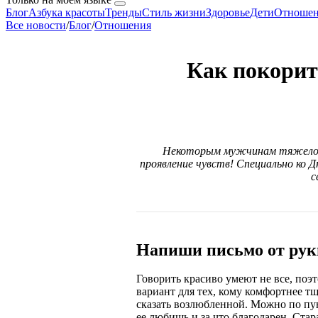
Блог
Азбука красоты
Тренды
Стиль жизни
Здоровье
Дети
Отноше
Все новости
/
Блог
/
Отношения
Как покорить
Некоторым мужчинам тяжело д
проявление чувств! Специально ко 
с
Напиши письмо от рук
Говорить красиво умеют не все, по
вариант для тех, кому комфортнее тщ
сказать возлюбленной. Можно по пун
ее любишь и за что благодарен. Стар