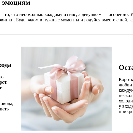
е эмоциям
 то, что необходимо каждому из нас, а девушкам — особенно. 
винки. Будь рядом в нужные моменты и радуйся вместе с ней, ко
вода
Ост
то
Коротк
рот,
любви 
е
каждую
нескол
холоди
повода,
у вход
вать
прикро