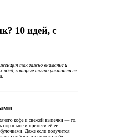
к? 10 идей, с
 женщин так важно внимание и
ых идей, которые точно растопят ее
я.
нами
орячего кофе и свежей выпечки — то,
ь пораньше и принеси ей ее
булочками. Даже если получится
вушка поймет, что дорога тебе.