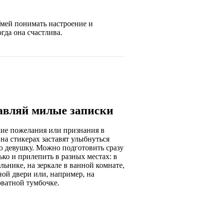
Умей понимать настроение и
гда она счастлива.
авляй милые записки
ие пожелания или признания в
на стикерах заставят улыбнуться
 девушку. Можно подготовить сразу
ько и прилепить в разных местах: в
льнике, на зеркале в ванной комнате,
ной двери или, например, на
ватной тумбочке.