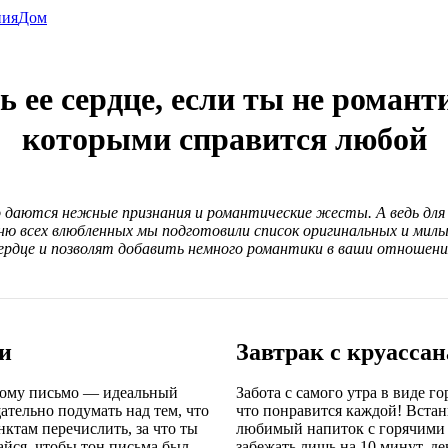
ния
Дом
 ее сердце, если ты не романти
которыми справится любой
аются нежные признания и романтические жесты. А ведь для
Дню всех влюбленных мы подготовили список оригинальных и мил
ердце и позволят добавить немного романтики в ваши отношени
и
Завтрак с круасса
этому письмо — идеальный
Забота с самого утра в виде г
ательно подумать над тем, что
что понравится каждой! Встан
ктам перечислить, за что ты
любимый напиток с горячими 
айся, чтобы тон письма был
забежать лишь на 10 минут, де