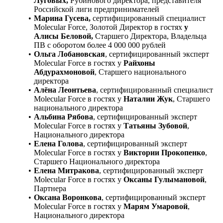
Луговых,
Рубинового директора, представителя
Российской лиги предпринимателей
Марина Гусева,
сертифицированный специалист
Molecular Force, Золотой Директор в гостях
у
Алисы Беловой,
Старшего Директора, Владельца
ПВ с оборотом более 4 000 000 рублей
Ольга Лобановская
, сертифицированный эксперт
Molecular Force в гостях у
Райхоны
Абдурахмоновой
, Старшего национального
директора
Алёна Леонтьева
, сертифицированный специалист
Molecular Force в гостях у
Наталии Жук
, Старшего
национального директора
Альбина Рябова
, сертифицированный эксперт
Molecular Force в гостях у
Татьяны Зубовой
,
Национального директора
Елена Голова
, сертифицированный эксперт
Molecular Force в гостях у
Виктории Прокопенко
,
Старшего Национального директора
Елена Митракова
, сертифицированный эксперт
Molecular Force в гостях у
Оксаны Гулымановой
,
Партнера
Оксана Воронкова
, сертифицированный эксперт
Molecular Force в гостях у
Марям Умаровой
,
Национального директора