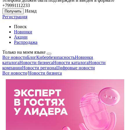
телефона должен быть подтверждён и введён в формате
+79991112233
Назад
Регистрация
Поиск
Новинки
Акции
Распродажа
Только на моем языке
Все новости
Блог
Кибербезопасность
Новинки
каталога
Новости бизнеса
Новости каталога
Новости
компании
Новости региона
Цифровые новости
Все новости
/
Новости бизнеса