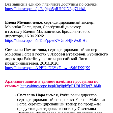
Все записи
в едином плейлисте доступны по ссылке:
https://kinescope.io/pl/3q9jpb5pRH9UN3gj71id4k
Елена Мельниченко
, сертифицированный эксперт
Molecular Force, врач, Серебряный директор
в гостях у
Елены Малышенко
, Бриллиантового
директора, 16.04.2026:
https://kinescope.io/afDuZppwK7GmzNjFWsRiH2
Светлана Помигалова
, сертифицированный эксперт
Molecular Force в гостях у
Любови Русаковой
, Рубинового
директора Faberlic, участника российской Лиги
предпринимателей, 26.03.2026:
https://kinescope.io/vPEUnDLYxDmwmSrhUK9jX9
Архивные записи
в едином плейлисте доступны по
ссылке:
https://kinescope.io/pl/3q9jpb5pRH9UN3gj71id4k
Светлана Нарольская,
Рубиновый директор,
сертифицированный специалист Faberlic Molecular
Force, сертифицированный тренер по продажам
продуктов для здоровья в гостях у
Светланы