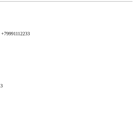
 +79991112233
33