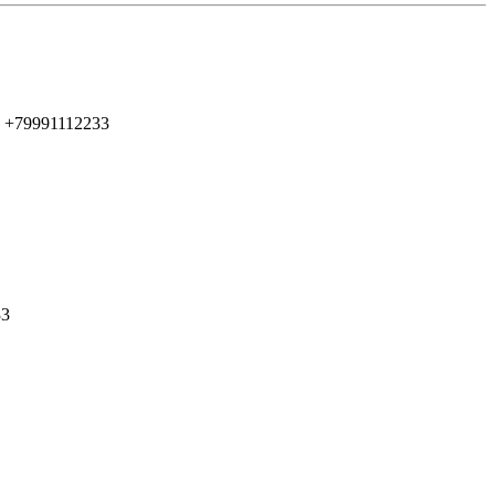
 +79991112233
33