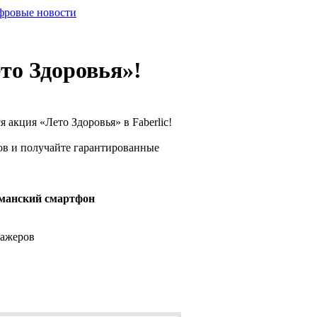
ровые новости
то Здоровья»!
я акция «Лето Здоровья» в Faberlic!
ов и получайте гарантированные
манский смартфон
сажеров