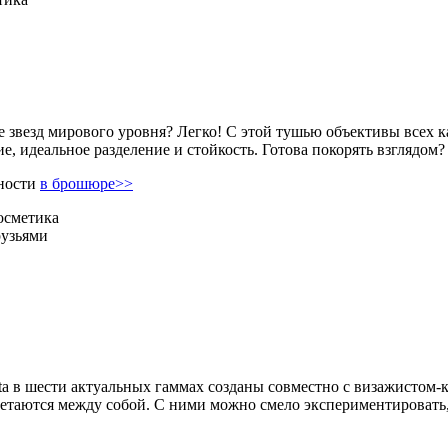
е звезд мирового уровня? Легко! С этой тушью объективы всех 
е, идеальное разделение и стойкость. Готова покорять взглядом?
ности
в брошюре>>
осметика
рузьями
sta в шести актуальных гаммах созданы совместно с визажистом
етаются между собой. С ними можно смело экспериментировать, с