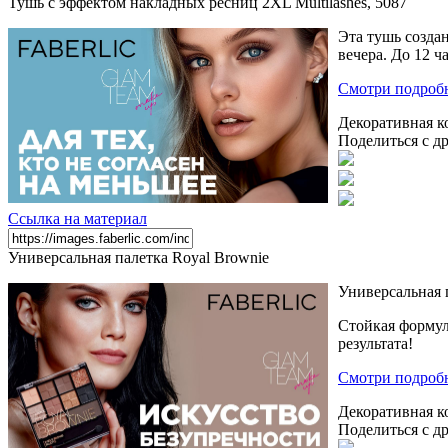
Тушь с эффектом накладных ресниц 2XL Multilashes, 5087
Эта тушь создан
вечера. До 12 
Смотри подроб
Декоративная к
Поделиться с д
Ссылка на материал
Универсальная палетка Royal Brownie
Универсальная 
Стойкая формул
результата!
Смотри подроб
Декоративная к
Поделиться с д