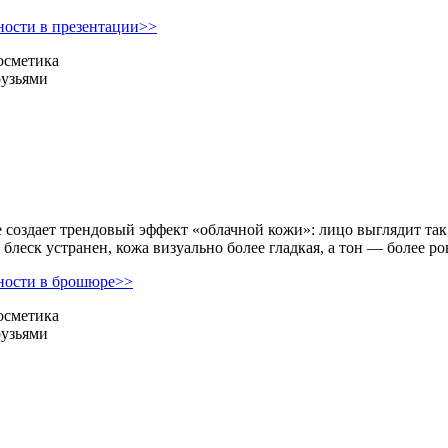
ости в презентации>>
осметика
рузьями
e создает трендовый эффект «облачной кожи»: лицо выглядит так
леск устранен, кожа визуально более гладкая, а тон — более ро
ности в брошюре>>
осметика
рузьями