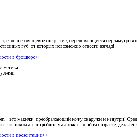
 идеальное глянцевое покрытие, переливающиеся перламутровые о
ственных губ, от которых невозможно отвести взгляд!
ности в брошюре>>
осметика
рузьями
lagen – это макияж, преображающий кожу снаружи и изнутри! Ср
ют с основными потребностями кожи в любом возрасте, делая ее 
ости в презентации>>