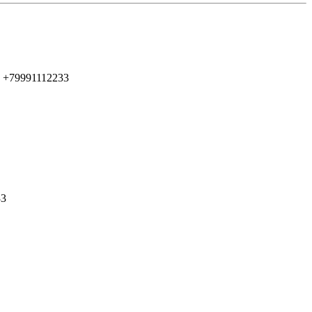
 +79991112233
33