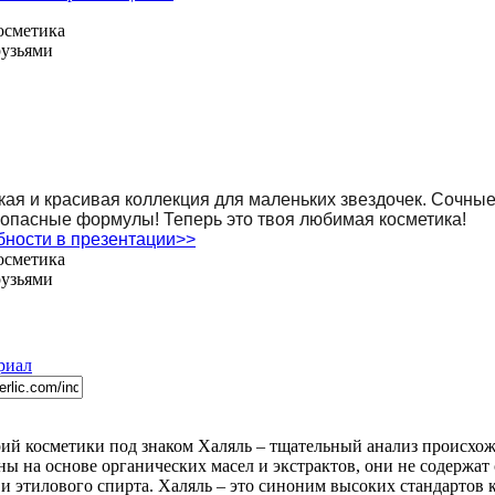
осметика
рузьями
яркая и красивая коллекция для маленьких звездочек. Сочны
опасные формулы! Теперь это твоя любимая косметика!
ности в презентации>>
осметика
рузьями
риал
ий косметики под знаком Халяль – тщательный анализ происхож
ны на основе органических масел и экстрактов, они не содержа
и этилового спирта. Халяль – это синоним высоких стандартов к