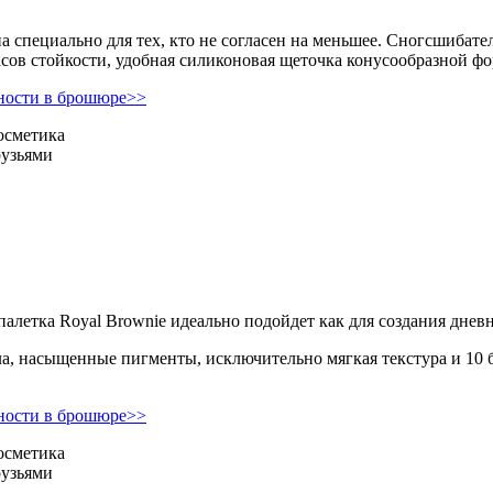
а специально для тех, кто не согласен на меньшее. Сногсшибате
часов стойкости, удобная силиконовая щеточка конусообразной 
ности в брошюре>>
осметика
рузьями
палетка Royal Brownie идеально подойдет как для создания днев
а, насыщенные пигменты, исключительно мягкая текстура и 10 
ности в брошюре>>
осметика
рузьями