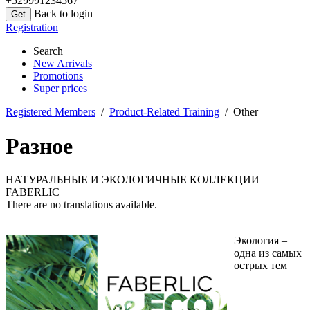
+529991234567
Back to login
Registration
Search
New Arrivals
Promotions
Super prices
Registered Members
/
Product-Related Training
/ Other
Разное
НАТУРАЛЬНЫЕ И ЭКОЛОГИЧНЫЕ КОЛЛЕКЦИИ
FABERLIC
There are no translations available.
Экология –
одна из самых
острых тем