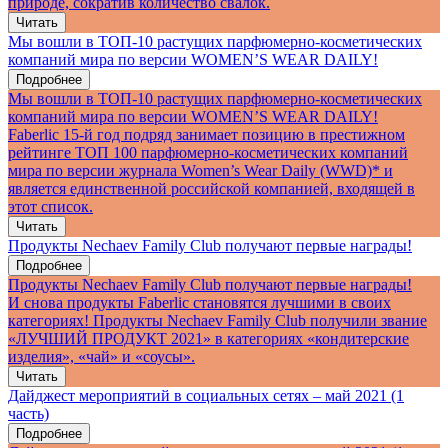
природе, сократив количество свалок.
Читать
Мы вошли в ТОП-10 растущих парфюмерно-косметических
компаний мира по версии WOMEN’S WEAR DAILY!
Подробнее
Мы вошли в ТОП-10 растущих парфюмерно-косметических
компаний мира по версии WOMEN’S WEAR DAILY!
Faberlic 15-й год подряд занимает позицию в престижном
рейтинге ТОП 100 парфюмерно-косметических компаний
мира по версии журнала Women’s Wear Daily (WWD)* и
является единственной российской компанией, входящей в
этот список.
Читать
Продукты Nechaev Family Club получают первые награды!
Подробнее
Продукты Nechaev Family Club получают первые награды!
И снова продукты Faberlic становятся лучшими в своих
категориях! Продукты Nechaev Family Club получили звание
«ЛУЧШИЙ ПРОДУКТ 2021» в категориях «кондитерские
изделия», «чай» и «соусы».
Читать
Дайджест мероприятий в социальных сетях – май 2021 (1
часть)
Подробнее