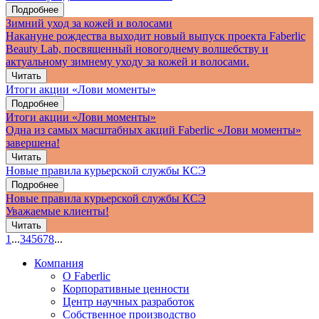
Подробнее
Зимний уход за кожей и волосами
Накануне рождества выходит новый выпуск проекта Faberlic
Beauty Lab, посвященный новогоднему волшебству и
актуальному зимнему уходу за кожей и волосами.
Читать
Итоги акции «Лови моменты»
Подробнее
Итоги акции «Лови моменты»
Одна из самых масштабных акций Faberlic «Лови моменты»
завершена!
Читать
Новые правила курьерской службы КСЭ
Подробнее
Новые правила курьерской службы КСЭ
Уважаемые клиенты!
Читать
1
...
3
4
5
6
7
8
...
Компания
О Faberlic
Корпоративные ценности
Центр научных разработок
Собственное производство