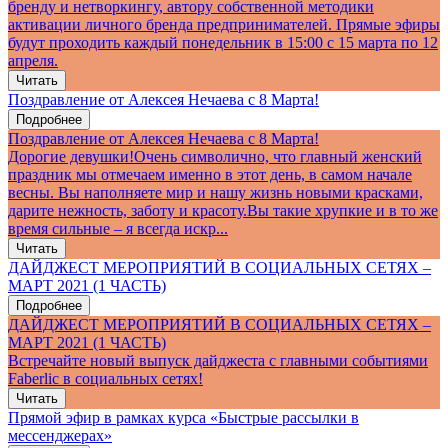
бренду и нетворкингу, автору собственной методики
активации личного бренда предпринимателей. Прямые эфиры
будут проходить каждый понедельник в 15:00 с 15 марта по 12
апреля.
Читать
Поздравление от Алексея Нечаева с 8 Марта!
Подробнее
Поздравление от Алексея Нечаева с 8 Марта!
Дорогие девушки!Очень символично, что главный женский
праздник мы отмечаем именно в этот день, в самом начале
весны. Вы наполняете мир и нашу жизнь новыми красками,
дарите нежность, заботу и красоту.Вы такие хрупкие и в то же
время сильные – я всегда искр...
Читать
ДАЙДЖЕСТ МЕРОПРИЯТИЙ В СОЦИАЛЬНЫХ СЕТЯХ –
МАРТ 2021 (1 ЧАСТЬ)
Подробнее
ДАЙДЖЕСТ МЕРОПРИЯТИЙ В СОЦИАЛЬНЫХ СЕТЯХ –
МАРТ 2021 (1 ЧАСТЬ)
Встречайте новый выпуск дайджеста с главными событиями
Faberlic в социальных сетях!
Читать
Прямой эфир в рамках курса «Быстрые рассылки в
мессенджерах»