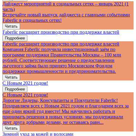
Дайджест мероприятий в социальных сетях – январь 2021 (1
часть)
Встречайте новый выпуск дайджеста с главными событиями
Faberlic в социальных сетях!
Читать
Faberlic расширит производство при поддержке властей
Подробнее
Faberlic расширит производство при поддержке властей
Компания Faberlic получила инвестиционный заём по
программе поддержки Правительства Москвы – 100 млн
рублей. Соответствующее решение о предоставлении
льготного займа было принято Московским Фондом
поддержки промышленности и предпринимательства.
Читать
С Новым 2021 годом!
Подробнее
С Новым 2021 годом!
Дорогие Лидеры, Консультанты и Покупатели Faberlic!
Поздравляем всех с Новым 2021 годом и благодарим всех за
еще один яркий год вместе! Мы научились работать и
принимать решения в новых условиях, мы поддерживали
друг друга добрыми делами, не оставаясь равн...
Читать
Зимний уход за кожей и волосами