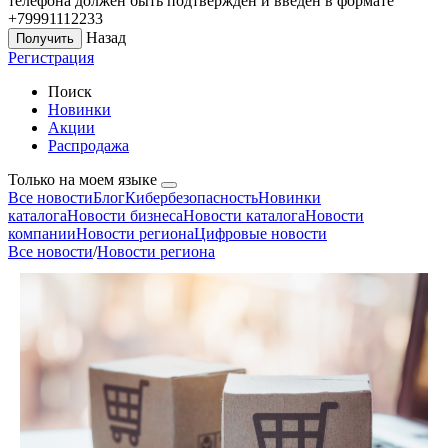
телефона должен быть подтверждён и введён в формате
+79991112233
Назад
Регистрация
Поиск
Новинки
Акции
Распродажа
Только на моем языке
Все новости
Блог
Кибербезопасность
Новинки
каталога
Новости бизнеса
Новости каталога
Новости
компании
Новости региона
Цифровые новости
Все новости
/
Новости региона