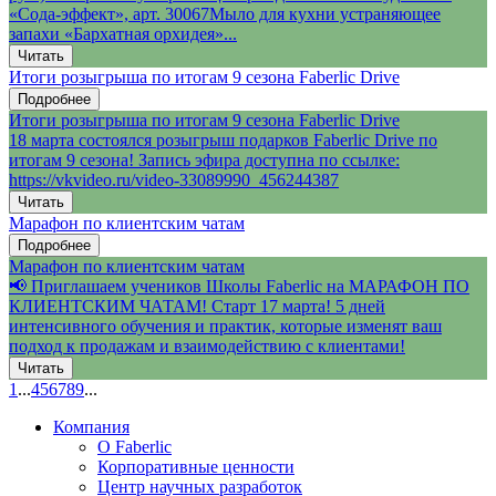
«Сода-эффект», арт. 30067Мыло для кухни устраняющее
запахи «Бархатная орхидея»...
Читать
Итоги розыгрыша по итогам 9 сезона Faberlic Drive
Подробнее
Итоги розыгрыша по итогам 9 сезона Faberlic Drive
18 марта состоялся розыгрыш подарков Faberlic Drive по
итогам 9 сезона! Запись эфира доступна по ссылке:
https://vkvideo.ru/video-33089990_456244387
Читать
Марафон по клиентским чатам
Подробнее
Марафон по клиентским чатам
📢 Приглашаем учеников Школы Faberlic на МАРАФОН ПО
КЛИЕНТСКИМ ЧАТАМ! Старт 17 марта! 5 дней
интенсивного обучения и практик, которые изменят ваш
подход к продажам и взаимодействию с клиентами!
Читать
1
...
4
5
6
7
8
9
...
Компания
О Faberlic
Корпоративные ценности
Центр научных разработок