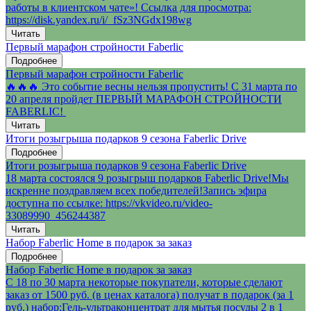
работы в клиентском чате»! Ссылка для просмотра:
https://disk.yandex.ru/i/_fSz3NGdx198wg
Читать
Первый марафон стройности Faberlic
Подробнее
Первый марафон стройности Faberlic
🔥🔥🔥 Это событие весны нельзя пропустить! С 31 марта по
20 апреля пройдет ПЕРВЫЙ МАРАФОН СТРОЙНОСТИ
FABERLIC!
Читать
Итоги розыгрыша подарков 9 сезона Faberlic Drive
Подробнее
Итоги розыгрыша подарков 9 сезона Faberlic Drive
18 марта состоялся 9 розыгрыш подарков Faberlic Drive!Мы
искренне поздравляем всех победителей!Запись эфира
доступна по ссылке: https://vkvideo.ru/video-
33089990_456244387
Читать
Набор Faberlic Home в подарок за заказ
Подробнее
Набор Faberlic Home в подарок за заказ
С 18 по 30 марта некоторые покупатели, которые сделают
заказ от 1500 руб. (в ценах каталога) получат в подарок (за 1
руб.) набор:Гель-ультраконцентрат для мытья посуды 2 в 1