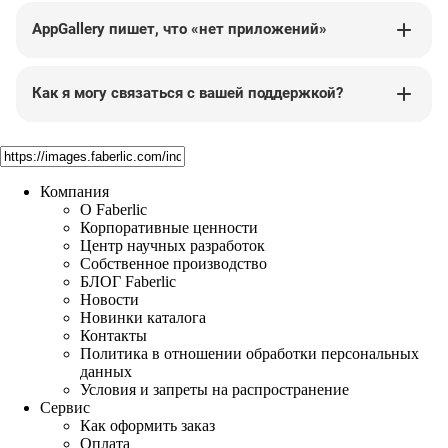
непростое время. О любых новостях и изменениях
поддержать и предоставить необходимую помощь.
Если у вас все еще не получилось установить
мы будем оперативно информировать вас через
AppGallery пишет, что «нет приложений»
Однако, для большей безопасности мы бы
приложение, напишите в нашу техническую
наши официальные каналы.
Выключите VPN и попробуйте перейти в AppGallery
посоветовали вам производить установку
поддержку.
ещё раз. Приложения должны появится.
самостоятельно.
Как я могу связаться с вашей поддержкой?
Написать в техническую поддержку >
Для связи с нами используйте специальный
электронный портал faberlic.helpdeskeddy.
Перейти
на портал >
Компания
О Faberlic
Корпоративные ценности
Центр научных разработок
Собственное производство
БЛОГ Faberlic
Новости
Новинки каталога
Контакты
Политика в отношении обработки персональных
данных
Условия и запреты на распространение
Сервис
Как оформить заказ
Оплата