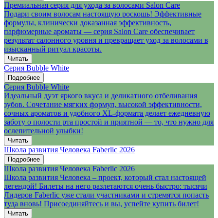
Премиальная серия для ухода за волосами Salon Care
Подари своим волосам настоящую роскошь! Эффективные
формулы, клинически доказанная эффективность,
парфюмерные ароматы — серия Salon Care обеспечивает
результат салонного уровня и превращает уход за волосами в
изысканный ритуал красоты.
Читать
Серия Bubble White
Подробнее
Серия Bubble White
Идеальный дуэт яркого вкуса и деликатного отбеливания
зубов. Сочетание мягких формул, высокой эффективности,
сочных ароматов и удобного XL-формата делает ежедневную
заботу о полости рта простой и приятной — то, что нужно для
ослепительной улыбки!
Читать
Школа развития Человека Faberlic 2026
Подробнее
Школа развития Человека Faberlic 2026
Школа развития Человека – проект, который стал настоящей
легендой! Билеты на него разлетаются очень быстро: тысячи
Лидеров Faberlic уже стали участниками и стремятся попасть
туда вновь! Присоединяйтесь и вы, успейте купить билет!
Читать