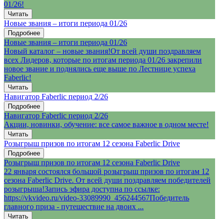
01/26!
Читать
Новые звания – итоги периода 01/26
Подробнее
Новые звания – итоги периода 01/26
Новый каталог – новые звания!От всей души поздравляем
всех Лидеров, которые по итогам периода 01/26 закрепили
новое звание и поднялись еще выше по Лестнице успеха
Faberlic!
Читать
Навигатор Faberlic период 2/26
Подробнее
Навигатор Faberlic период 2/26
Акции, новинки, обучение: все самое важное в одном месте!
Читать
Розыгрыш призов по итогам 12 сезона Faberlic Drive
Подробнее
Розыгрыш призов по итогам 12 сезона Faberlic Drive
22 января состоялся большой розыгрыш призов по итогам 12
сезона Faberlic Drive. От всей души поздравляем победителей
розыгрыша!Запись эфира доступна по ссылке:
https://vkvideo.ru/video-33089990_456244567Победитель
главного приза - путешествие на двоих ...
Читать