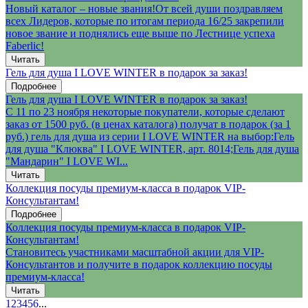
Новый каталог – новые звания!От всей души поздравляем
всех Лидеров, которые по итогам периода 16/25 закрепили
новое звание и поднялись еще выше по Лестнице успеха
Faberlic!
Читать
Гель для душа I LOVE WINTER в подарок за заказ!
Подробнее
Гель для душа I LOVE WINTER в подарок за заказ!
С 11 по 23 ноября некоторые покупатели, которые сделают
заказ от 1500 руб. (в ценах каталога) получат в подарок (за 1
руб.) гель для душа из серии I LOVE WINTER на выбор:Гель
для душа "Клюква" I LOVE WINTER, арт. 8014;Гель для душа
"Мандарин" I LOVE WI...
Читать
Коллекция посуды премиум-класса в подарок VIP-
Консультантам!
Подробнее
Коллекция посуды премиум-класса в подарок VIP-
Консультантам!
Становитесь участниками масштабной акции для VIP-
Консультантов и получите в подарок коллекцию посуды
премиум-класса!
Читать
1
2
3
4
5
6
...