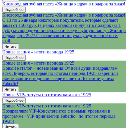
Кислородная зубная паста «Живица кедра» в подарок за заказ!
Подробнее
Кислородная зубная паста «Живица кедра» в подарок за заказ!
С 13 по 25 января некоторые покупатели, которые сделают
заказ от 1500 руб. (в ценах каталога) получат в подарок (за 1
руб.) кислородную профилактическую зубную пасту «Живица
кедра», арт. 2927.Счастливчики получат уведомление по e-
mail.
Читать
Новые звания – итоги периода 19/25
Подробнее
Новые звания – итоги периода 19/25
Новый каталог – новые звания!От всей души поздравляем
всех Лидеров, которые по итогам периода 19/25 закрепили
новое звание и поднялись еще выше по Лестнице успеха
Faberlic!
Читать
Новые VIP-статусы по итогам каталога 19/25
Подробнее
Новые VIP-статусы по итогам каталога 19/25
Поздравляем VIP-Консультантов с новыми уровнями в
программе «VIP-привилегии Faberlic» по итогам периода
19/25!
Читать